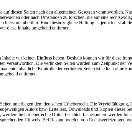
 auf diesen Seiten nach den allgemeinen Gesetzen verantwortlich. Nac
u überwachen oder nach Umständen zu forschen, die auf eine rechtswidri
 hiervon unberührt. Eine diesbezügliche Haftung ist jedoch erst ab d
ir diese Inhalte umgehend entfernen.
n Inhalte wir keinen Einfluss haben. Deshalb können wir für diese fre
 Seiten verantwortlich. Die verlinkten Seiten wurden zum Zeitpunkt der
manente inhaltliche Kontrolle der verlinkten Seiten ist jedoch ohne ko
umgehend entfernen.
n Seiten unterliegen dem deutschen Urheberrecht. Die Vervielfältigung,
 jeweiligen Autors bzw. Erstellers. Downloads und Kopien dieser Seite
n, werden die Urheberrechte Dritter beachtet. Insbesondere werden Inhal
tsprechenden Hinweis. Bei Bekanntwerden von Rechtsverletzungen wer