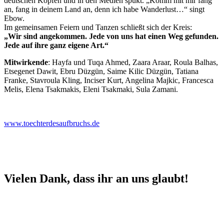
deutschen Köpfen und in den Medien spukt. „Komm mit mir fang
an, fang in deinem Land an, denn ich habe Wanderlust…“ singt
Ebow.
Im gemeinsamen Feiern und Tanzen schließt sich der Kreis:
„Wir sind angekommen. Jede von uns hat einen Weg gefunden.
Jede auf ihre ganz eigene Art.“
Mitwirkende
: Hayfa und Tuqa Ahmed, Zaara Araar, Roula Balhas,
Etsegenet Dawit, Ebru Düzgün, Saime Kilic Düzgün, Tatiana
Franke, Stavroula Kling, Inciser Kurt, Angelina Majkic, Francesca
Melis, Elena Tsakmakis, Eleni Tsakmaki, Sula Zamani.
www.toechterdesaufbruchs.de
Vielen Dank, dass ihr an uns glaubt!