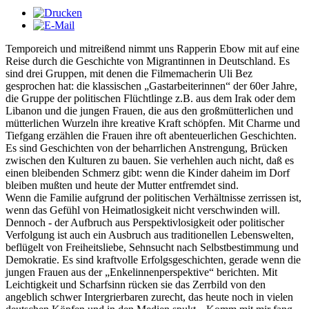
Temporeich und mitreißend nimmt uns Rapperin Ebow mit auf eine
Reise durch die Geschichte von Migrantinnen in Deutschland. Es
sind drei Gruppen, mit denen die Filmemacherin Uli Bez
gesprochen hat: die klassischen „Gastarbeiterinnen“ der 60er Jahre,
die Gruppe der politischen Flüchtlinge z.B. aus dem Irak oder dem
Libanon und die jungen Frauen, die aus den großmütterlichen und
mütterlichen Wurzeln ihre kreative Kraft schöpfen. Mit Charme und
Tiefgang erzählen die Frauen ihre oft abenteuerlichen Geschichten.
Es sind Geschichten von der beharrlichen Anstrengung, Brücken
zwischen den Kulturen zu bauen. Sie verhehlen auch nicht, daß es
einen bleibenden Schmerz gibt: wenn die Kinder daheim im Dorf
bleiben mußten und heute der Mutter entfremdet sind.
Wenn die Familie aufgrund der politischen Verhältnisse zerrissen ist,
wenn das Gefühl von Heimatlosigkeit nicht verschwinden will.
Dennoch - der Aufbruch aus Perspektivlosigkeit oder politischer
Verfolgung ist auch ein Ausbruch aus traditionellen Lebenswelten,
beflügelt von Freiheitsliebe, Sehnsucht nach Selbstbestimmung und
Demokratie. Es sind kraftvolle Erfolgsgeschichten, gerade wenn die
jungen Frauen aus der „Enkelinnenperspektive“ berichten. Mit
Leichtigkeit und Scharfsinn rücken sie das Zerrbild von den
angeblich schwer Intergrierbaren zurecht, das heute noch in vielen