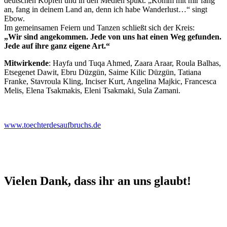
deutschen Köpfen und in den Medien spukt. „Komm mit mir fang
an, fang in deinem Land an, denn ich habe Wanderlust…“ singt
Ebow.
Im gemeinsamen Feiern und Tanzen schließt sich der Kreis:
„Wir sind angekommen. Jede von uns hat einen Weg gefunden.
Jede auf ihre ganz eigene Art.“
Mitwirkende
: Hayfa und Tuqa Ahmed, Zaara Araar, Roula Balhas,
Etsegenet Dawit, Ebru Düzgün, Saime Kilic Düzgün, Tatiana
Franke, Stavroula Kling, Inciser Kurt, Angelina Majkic, Francesca
Melis, Elena Tsakmakis, Eleni Tsakmaki, Sula Zamani.
www.toechterdesaufbruchs.de
Vielen Dank, dass ihr an uns glaubt!