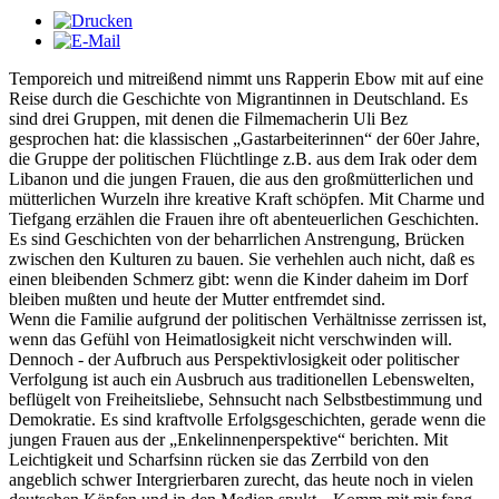
Temporeich und mitreißend nimmt uns Rapperin Ebow mit auf eine
Reise durch die Geschichte von Migrantinnen in Deutschland. Es
sind drei Gruppen, mit denen die Filmemacherin Uli Bez
gesprochen hat: die klassischen „Gastarbeiterinnen“ der 60er Jahre,
die Gruppe der politischen Flüchtlinge z.B. aus dem Irak oder dem
Libanon und die jungen Frauen, die aus den großmütterlichen und
mütterlichen Wurzeln ihre kreative Kraft schöpfen. Mit Charme und
Tiefgang erzählen die Frauen ihre oft abenteuerlichen Geschichten.
Es sind Geschichten von der beharrlichen Anstrengung, Brücken
zwischen den Kulturen zu bauen. Sie verhehlen auch nicht, daß es
einen bleibenden Schmerz gibt: wenn die Kinder daheim im Dorf
bleiben mußten und heute der Mutter entfremdet sind.
Wenn die Familie aufgrund der politischen Verhältnisse zerrissen ist,
wenn das Gefühl von Heimatlosigkeit nicht verschwinden will.
Dennoch - der Aufbruch aus Perspektivlosigkeit oder politischer
Verfolgung ist auch ein Ausbruch aus traditionellen Lebenswelten,
beflügelt von Freiheitsliebe, Sehnsucht nach Selbstbestimmung und
Demokratie. Es sind kraftvolle Erfolgsgeschichten, gerade wenn die
jungen Frauen aus der „Enkelinnenperspektive“ berichten. Mit
Leichtigkeit und Scharfsinn rücken sie das Zerrbild von den
angeblich schwer Intergrierbaren zurecht, das heute noch in vielen